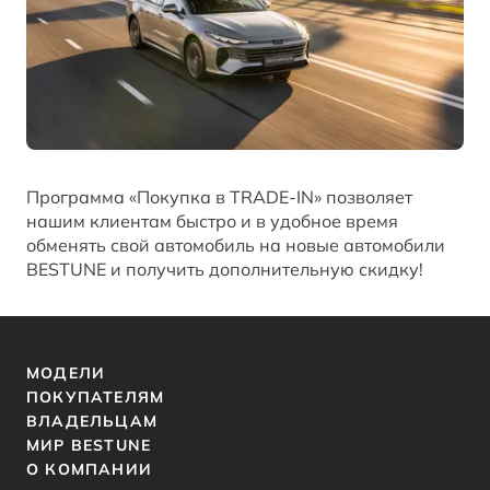
B70
Акции и спецпредложения
Клиентская поддержка
СМИ о нас
ОТ 2 294 000 ₽*
Заказать звонок от дилера
Спецпредложения
Правовая информация
BESTUNE В СОЦСЕТЯХ
Корпоративные продажи
ЗАПИСАТЬСЯ НА СЕРВИС
T77
Программа «Покупка в TRADE‑IN» позволяет
КРЕДИТ И СТРАХОВАНИЕ
BESTUNE в VK
ОТ 1 798 000 ₽*
нашим клиентам быстро и в удобное время
обменять свой автомобиль на новые автомобили
Кредитные программы
BESTUNE в OK
BESTUNE и получить дополнительную скидку!
BESTUNE в Telegram
ПОЛУЧИТЬ ПРЕДЛОЖЕНИЕ
МОДЕЛИ
BESTUNE в YouTube
ПОКУПАТЕЛЯМ
ВЛАДЕЛЬЦАМ
BESTUNE в Яндекс Дзен
МИР BESTUNE
О КОМПАНИИ