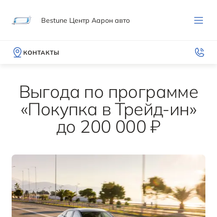
Bestune Центр Аарон авто
КОНТАКТЫ
Выгода по программе
«Покупка в Трейд‑ин»
до 200 000 ₽
МОДЕЛИ
ПОКУПАТЕЛЯМ
ВЛАДЕЛЬЦАМ
МИР BESTUNE
ВЫБОР И ПОКУПКА
СЕРВИС И ПОДДЕРЖКА
О БРЕНДЕ
T90
Записаться на тест-драйв
Гарантия
История компании
ОТ 2 582 000 ₽*
Получить предложение
Руководства по эксплуатации
Новости