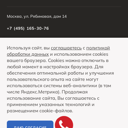
BESTUNE В СОЦСЕТЯХ
Москва, ул. Рябиновая, дом 14
+7 (495) 165-30-76
Используя сайт, вы
соглашаетесь
с
политикой
О ПРОДУКТЕ
КРЕДИТНЫЕ ПРОГРАММЫ
обработки данных
и использованием cookies
вашего браузера. Cookies можно отключить в
Вся представленная на сайте информация, касающаяся автомобилей и
сервисного обслуживания, носит информационный характер и не является
любой момент в настройках браузера. Для
публичной офертой. Все цены, указанные на данном сайте, носят
Опубликованная на данном сайте информация может быть изменена в любое
информационный характер и являются максимально рекомендуемыми
обеспечения оптимальной работы и улучшения
ПОКАЗАТЬ ВСЕ
время без предварительного уведомления.
розничными ценами по расчетам дистрибьютора (ООО «ФАВ-Восточная
Европа»). Для получения подробной информации просьба обращаться к
пользовательского опыта на сайте могут
ближайшему официальному дилеру ООО «ФАВ-Восточная Европа» .
использоваться системы веб-аналитики (в том
числе Яндекс.Метрика). Продолжая
© 2026
использование сайта, Вы соглашаетесь с
Политика обработки персональных данных
применением указанных технологий и
Правовая информация
размещением cookie-файлов.
Контакты
Сделано в ПЕРКС
ДАЮ СОГЛАСИЕ