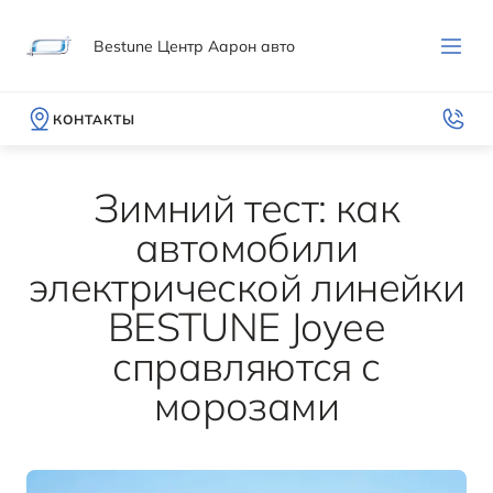
Bestune Центр Аарон авто
КОНТАКТЫ
Зимний тест: как
автомобили
электрической линейки
МОДЕЛИ
ПОКУПАТЕЛЯМ
ВЛАДЕЛЬЦАМ
МИР BESTUNE
BESTUNE Joyee
ВЫБОР И ПОКУПКА
СЕРВИС И ПОДДЕРЖКА
О БРЕНДЕ
справляются с
T90
морозами
Записаться на тест-драйв
Гарантия
История компании
ОТ 2 582 000 ₽*
Получить предложение
Руководства по эксплуатации
Новости