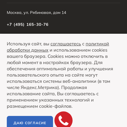
Москва, ул. Рябиновая, дом 14
+7 (495) 165-30-76
Используя сайт, вы
соглашаетесь
с
политикой
О ПРОДУКТЕ
КРЕДИТНЫЕ ПРОГРАММЫ
обработки данных
и использованием cookies
вашего браузера. Cookies можно отключить в
Вся представленная на сайте информация, касающаяся автомобилей и
сервисного обслуживания, носит информационный характер и не является
любой момент в настройках браузера. Для
публичной офертой. Все цены, указанные на данном сайте, носят
Опубликованная на данном сайте информация может быть изменена в любое
информационный характер и являются максимально рекомендуемыми
обеспечения оптимальной работы и улучшения
ПОКАЗАТЬ ВСЕ
время без предварительного уведомления.
розничными ценами по расчетам дистрибьютора (ООО «ФАВ-Восточная
Европа»). Для получения подробной информации просьба обращаться к
пользовательского опыта на сайте могут
ближайшему официальному дилеру ООО «ФАВ-Восточная Европа» .
использоваться системы веб-аналитики (в том
числе Яндекс.Метрика). Продолжая
© 2026
использование сайта, Вы соглашаетесь с
Политика обработки персональных данных
применением указанных технологий и
Правовая информация
размещением cookie-файлов.
Контакты
Сделано в ПЕРКС
ДАЮ СОГЛАСИЕ