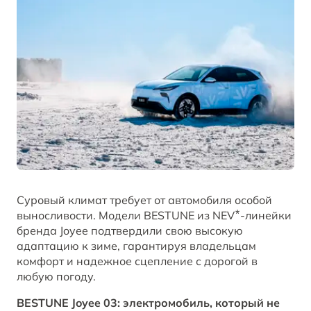
B70
Акции и спецпредложения
Клиентская поддержка
СМИ о нас
ОТ 2 294 000 ₽*
Заказать звонок от дилера
Спецпредложения
Правовая информация
BESTUNE В СОЦСЕТЯХ
Корпоративные продажи
ЗАПИСАТЬСЯ НА СЕРВИС
T77
КРЕДИТ И СТРАХОВАНИЕ
BESTUNE в VK
ОТ 1 798 000 ₽*
Кредитные программы
BESTUNE в OK
Суровый климат требует от автомобиля особой
BESTUNE в Telegram
выносливости. Модели BESTUNE из NEV ⃰ -линейки
ПОЛУЧИТЬ ПРЕДЛОЖЕНИЕ
бренда Joyee подтвердили свою высокую
BESTUNE в YouTube
адаптацию к зиме, гарантируя владельцам
комфорт и надежное сцепление с дорогой в
любую погоду.
BESTUNE в Яндекс Дзен
BESTUNE Joyee 03: электромобиль, который не