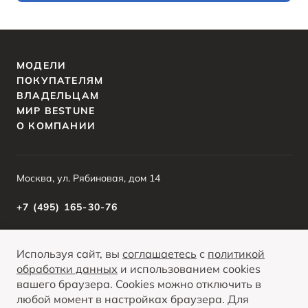
МОДЕЛИ
ПОКУПАТЕЛЯМ
ВЛАДЕЛЬЦАМ
МИР BESTUNE
О КОМПАНИИ
Москва, ул. Рябиновая, дом 14
+7 (495) 165-30-76
Используя сайт, вы
соглашаетесь
с
политикой
О ПРОДУКТЕ
КРЕДИТНЫЕ ПРОГРАММЫ
обработки данных
и использованием cookies
вашего браузера. Cookies можно отключить в
Вся представленная на сайте информация, касающаяся автомобилей и
сервисного обслуживания, носит информационный характер и не является
любой момент в настройках браузера. Для
публичной офертой. Все цены, указанные на данном сайте, носят
Опубликованная на данном сайте информация может быть изменена в любое
информационный характер и являются максимально рекомендуемыми