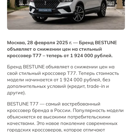
B70
Акции и спецпредложения
Клиентская поддержка
СМИ о нас
ОТ 2 294 000 ₽*
Заказать звонок от дилера
Спецпредложения
Правовая информация
BESTUNE В СОЦСЕТЯХ
Корпоративные продажи
Москва, 28 февраля 2025 г. — Бренд BESTUNE
ЗАПИСАТЬСЯ НА СЕРВИС
T77
объявляет о снижении цен на стильный
КРЕДИТ И СТРАХОВАНИЕ
BESTUNE в VK
кроссовер T77 – теперь от 1 924 000 рублей.
ОТ 1 798 000 ₽*
Бренд BESTUNE объявляет о снижении цен на
Кредитные программы
BESTUNE в OK
свой стильный кроссовер T77. Теперь стоимость
модели начинается от 1 924 000 рублей, без
дополнительных условий (кредит, trade-in и
BESTUNE в Telegram
ПОЛУЧИТЬ ПРЕДЛОЖЕНИЕ
другие).
BESTUNE в YouTube
BESTUNE T77 — самый востребованный
кроссовер бренда в России. Популярность модели
объясняется ее высокими потребительскими
BESTUNE в Яндекс Дзен
качествами. Это новое поколение современных
городских кроссоверов, которое отличают