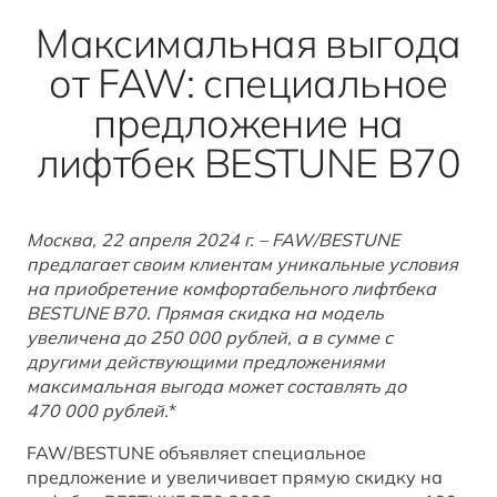
B70
Акции и спецпредложения
Клиентская поддержка
СМИ о нас
Максимальная выгода
ОТ 2 294 000 ₽*
от FAW: специальное
Заказать звонок от дилера
Спецпредложения
Правовая информация
предложение на
BESTUNE В СОЦСЕТЯХ
Корпоративные продажи
лифтбек BESTUNE B70
ЗАПИСАТЬСЯ НА СЕРВИС
T77
КРЕДИТ И СТРАХОВАНИЕ
BESTUNE в VK
ОТ 1 798 000 ₽*
Москва, 22 апреля 2024 г. – FAW/BESTUNE
предлагает своим клиентам уникальные условия
Кредитные программы
BESTUNE в OK
на приобретение комфортабельного лифтбека
BESTUNE B70. Прямая скидка на модель
BESTUNE в Telegram
увеличена до 250 000 рублей, а в сумме с
ПОЛУЧИТЬ ПРЕДЛОЖЕНИЕ
другими действующими предложениями
BESTUNE в YouTube
максимальная выгода может составлять до
470 000 рублей
.
*
BESTUNE в Яндекс Дзен
FAW/BESTUNE объявляет специальное
предложение и увеличивает прямую скидку на