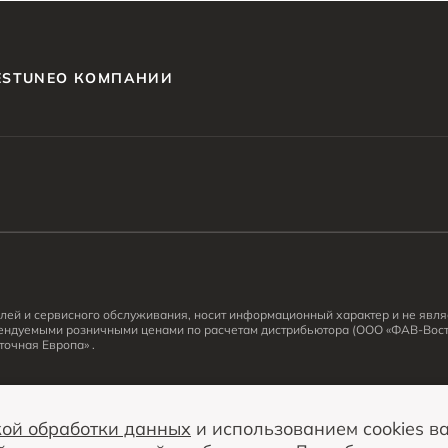
ESTUNE
О КОМПАНИИ
ей и сервисного обслуживания, носит информационный характер и не являе
ендуемыми розничными ценами по расчетам дистрибьютора (ООО «ФАВ-Вост
очная Европа» .
на в любое время без предварительного уведомления.
кой обработки данных
и использованием cookies в