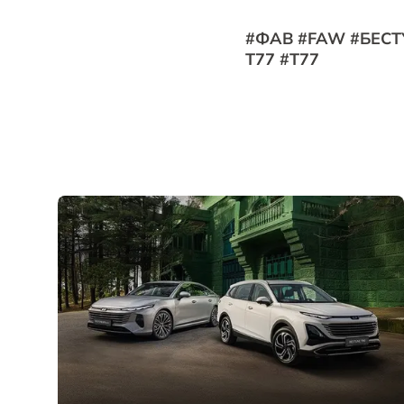
#ФАВ #FAW #БЕСТ
T77 #T77