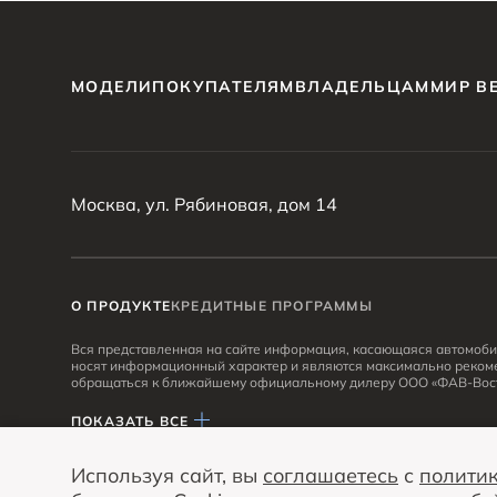
МОДЕЛИ
ПОКУПАТЕЛЯМ
ВЛАДЕЛЬЦАМ
МИР B
Москва, ул. Рябиновая, дом 14
О ПРОДУКТЕ
КРЕДИТНЫЕ ПРОГРАММЫ
Вся представленная на сайте информация, касающаяся автомобил
носят информационный характер и являются максимально реком
обращаться к ближайшему официальному дилеру ООО «ФАВ-Вост
Опубликованная на данном сайте информация может быть измене
ПОКАЗАТЬ ВСЕ
Используя сайт, вы
соглашаетесь
с
полити