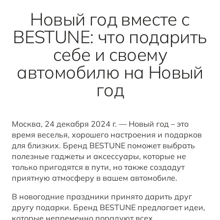
B70
Акции и спецпредложения
Клиентская поддержка
СМИ о нас
Новый год вместе с
ОТ 2 294 000 ₽*
BESTUNE: что подарить
Заказать звонок от дилера
Спецпредложения
Правовая информация
себе и своему
BESTUNE В СОЦСЕТЯХ
Корпоративные продажи
автомобилю на Новый
ЗАПИСАТЬСЯ НА СЕРВИС
T77
год
КРЕДИТ И СТРАХОВАНИЕ
BESTUNE в VK
ОТ 1 798 000 ₽*
Кредитные программы
BESTUNE в OK
Москва, 24 декабря 2024 г. — Новый год – это
время веселья, хорошего настроения и подарков
BESTUNE в Telegram
для близких. Бренд BESTUNE поможет выбрать
ПОЛУЧИТЬ ПРЕДЛОЖЕНИЕ
полезные гаджеты и аксессуары, которые не
только пригодятся в пути, но также создадут
BESTUNE в YouTube
приятную атмосферу в вашем автомобиле.
В новогодние праздники принято дарить друг
BESTUNE в Яндекс Дзен
другу подарки. Бренд BESTUNE предлагает идеи,
которые непременно порадуют всех