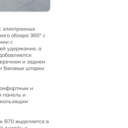
с электронных
ого обзора 360° с
нии с
ей удержания, а
 добавляются
перечном и заднем
 и боковые шторки
комфортным и
 панель и
оскользящим
к B70 выделяется в
ый дизайн и