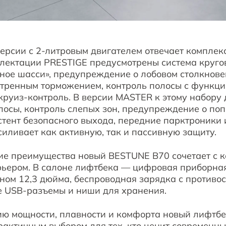
версии с 2-литровым двигателем отвечает комплек
плектации PRESTIGE предусмотрены система кругов
ное шасси», предупреждение о лобовом столкнове
стренным торможением, контроль полосы с функци
круиз-контроль. В версии MASTER к этому набору
лосы, контроль слепых зон, предупреждение о по
стент безопасного выхода, передние парктроники
усиливает как активную, так и пассивную защиту.
ие преимущества новый BESTUNE B70 сочетает с 
ьером. В салоне лифтбека — цифровая приборная
ном 12,3 дюйма, беспроводная зарядка с против
е USB-разъемы и ниши для хранения.
ию мощности, плавности и комфорта новый лифтбе
практичным выбором для тех, кто ценит современн