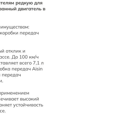
ителям редкую для
ванный двигатель в
еимуществом:
 коробки передач
ый отклик и
ссе. До 100 км/ч
тавляет всего 7,1 л
обка передач Aisin
я передач
и.
 применением
печивает высокий
аняет устойчивость
рассе.