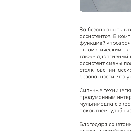
За безопасность в 
ассистентов. В ком
функцией «прозрач
автоматическим эк
также адаптивный 
ассистент смены по
столкновении, асси
безопасности, что 
Сильные техническ
продуманным интер
мультимедиа с экра
покрытием, удобны
Благодаря сочетан
потоке и остаётся 