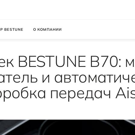
Р BESTUNE
О КОМПАНИИ
ек BESTUNE B70: 
атель и автоматич
оробка передач Ais