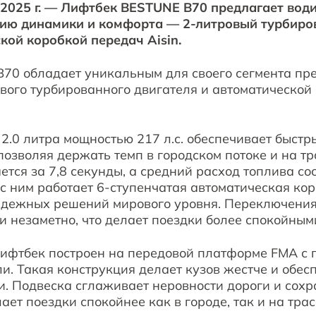
а 2025 г. — Лифтбек BESTUNE B70 предлагает вод
ию динамики и комфорта — 2-литровый турбиро
кой коробкой передач Aisin.
70 обладает уникальным для своего сегмента пр
вого турбированного двигателя и автоматической
2.0 литра мощностью 217 л.с. обеспечивает быстр
позволяя держать темп в городском потоке и на тра
тся за 7,8 секунды, а средний расход топлива сос
е с ним работает 6-ступенчатая автоматическая кор
адежных решений мирового уровня. Переключени
и незаметно, что делает поездки более спокойным
 лифтбек построен на передовой платформе FMA с
и. Такая конструкция делает кузов жестче и обес
. Подвеска сглаживает неровности дороги и сохр
елает поездки спокойнее как в городе, так и на т