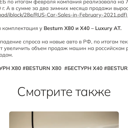
ЕБ по итогам февраля компания реализовала на 
 г. А в сумме за два зимних месяца продажи выро
pload/iblock/28e/RUS-Car-Sales-in-February-2021.pdf
 комплектация у
Besturn X80 и Х40 – Luxury AT.
падение спроса на новые авто в РФ, по итогам те
т увеличить объем продаж машин на российском 
одом.
УРН Х80 #BESTURN X80 #БЕСТУРН Х40 #BESTU
Смотрите также