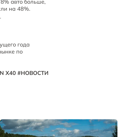
78% авто больше,
сли на 48%.
)
кущего года
рынке по
RN X40 #НОВОСТИ