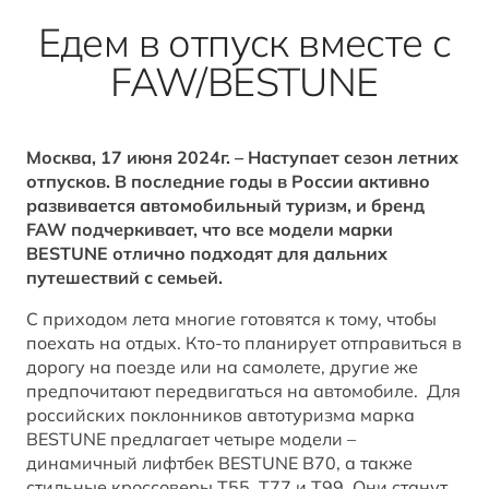
B70
Акции и спецпредложения
Клиентская поддержка
СМИ о нас
Едем в отпуск вместе с
ОТ 2 294 000 ₽*
FAW/BESTUNE
Заказать звонок от дилера
Спецпредложения
Правовая информация
BESTUNE В СОЦСЕТЯХ
Корпоративные продажи
Москва, 17 июня 2024г. – Наступает сезон летних
ЗАПИСАТЬСЯ НА СЕРВИС
T77
отпусков. В последние годы в России активно
КРЕДИТ И СТРАХОВАНИЕ
BESTUNE в VK
развивается автомобильный туризм, и бренд
ОТ 1 798 000 ₽*
FAW подчеркивает, что все модели марки
BESTUNE отлично подходят для дальних
Кредитные программы
BESTUNE в OK
путешествий с семьей.
С приходом лета многие готовятся к тому, чтобы
BESTUNE в Telegram
ПОЛУЧИТЬ ПРЕДЛОЖЕНИЕ
поехать на отдых. Кто-то планирует отправиться в
дорогу на поезде или на самолете, другие же
BESTUNE в YouTube
предпочитают передвигаться на автомобиле. Для
российских поклонников автотуризма марка
BESTUNE в Яндекс Дзен
BESTUNE предлагает четыре модели –
динамичный лифтбек BESTUNE B70, а также
стильные кроссоверы T55, T77 и Т99. Они станут