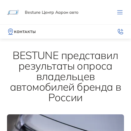
Bestune Центр Аарон авто
КОНТАКТЫ
BESTUNE представил
результаты опроса
владельцев
МОДЕЛИ
ПОКУПАТЕЛЯМ
ВЛАДЕЛЬЦАМ
МИР BESTUNE
автомобилей бренда в
ВЫБОР И ПОКУПКА
СЕРВИС И ПОДДЕРЖКА
О БРЕНДЕ
России
T90
Записаться на тест-драйв
Гарантия
История компании
ОТ 2 582 000 ₽*
Получить предложение
Руководства по эксплуатации
Новости