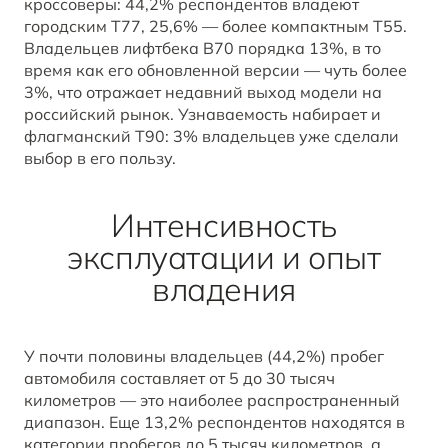
кроссоверы: 44,2% респондентов владеют
BESTUNE В СОЦСЕТЯХ
городским T77, 25,6% — более компактным T55.
Владельцев лифтбека B70 порядка 13%, в то
время как его обновленной версии — чуть более
3%, что отражает недавний выход модели на
российский рынок. Узнаваемость набирает и
флагманский T90: 3% владельцев уже сделали
выбор в его пользу.
Интенсивность
эксплуатации и опыт
владения
У почти половины владельцев (44,2%) пробег
автомобиля составляет от 5 до 30 тысяч
километров — это наиболее распространенный
диапазон. Еще 13,2% респондентов находятся в
категории пробегов до 5 тысяч километров, а