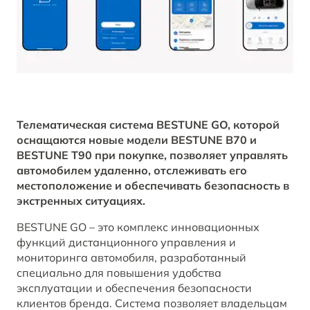
B70
Акции и спецпредложения
Клиентская поддержка
СМИ о нас
ОТ 2 294 000 ₽*
Заказать звонок от дилера
Спецпредложения
Правовая информация
BESTUNE В СОЦСЕТЯХ
Корпоративные продажи
ЗАПИСАТЬСЯ НА СЕРВИС
T77
Телематическая система BESTUNE GO, которой
КРЕДИТ И СТРАХОВАНИЕ
BESTUNE в VK
ОТ 1 798 000 ₽*
оснащаются новые модели BESTUNE B70 и
BESTUNE T90 при покупке, позволяет управлять
Кредитные программы
BESTUNE в OK
автомобилем удаленно, отслеживать его
местоположение и обеспечивать безопасность в
экстренных ситуациях.
BESTUNE в Telegram
ПОЛУЧИТЬ ПРЕДЛОЖЕНИЕ
BESTUNE GO – это комплекс инновационных
BESTUNE в YouTube
функций дистанционного управления и
мониторинга автомобиля, разработанный
специально для повышения удобства
BESTUNE в Яндекс Дзен
эксплуатации и обеспечения безопасности
клиентов бренда. Система позволяет владельцам