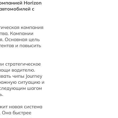
омпанией Horizon
 автомобилей с
гическая компания
ства. Компании
я. Основная цель
тентов и повысить
ли стратегическое
мощи водителю.
вать чипы Journey
орожную ситуацию и
т следующим шагом
ь.
жит новая система
. Она быстрее