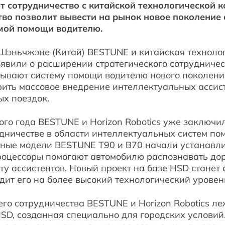
 сотрудничество с китайской технологической к
ство позволит вывести на рынок новое поколение
мой помощи водителю.
Шэньчжэне (Китай) BESTUNE и китайская техноло
бъявили о расширении стратегического сотрудниче
тывают систему помощи водителю нового поколени
рить массовое внедрение интеллектуальных ассис
ых поездок.
ого года BESTUNE и Horizon Robotics уже заключи
дничестве в области интеллектуальных систем по
йные модели BESTUNE T90 и B70 начали устанавли
 процессоры помогают автомобилю распознавать д
ту ассистентов. Новый проект на базе HSD стане
дит его на более высокий технологический уровен
го сотрудничества BESTUNE и Horizon Robotics ле
D, созданная специально для городских условий