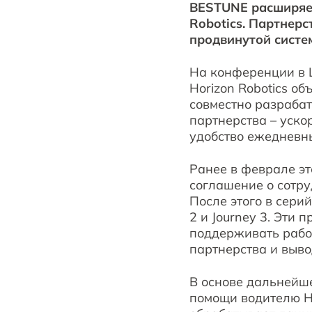
BESTUNE расширяет
Robotics. Партнер
продвинутой систе
На конференции в 
Horizon Robotics о
совместно разраба
партнерства – уско
удобство ежедневн
Ранее в феврале эт
соглашение о сотру
После этого в сери
2 и Journey 3. Эти
поддерживать рабо
партнерства и выво
В основе дальнейше
помощи водителю HS