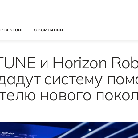
Р BESTUNE
О КОМПАНИИ
UNE и Horizon Rob
дадут систему по
телю нового поко