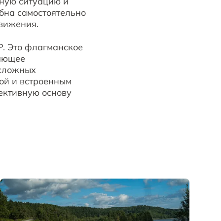
жную ситуацию и
бна самостоятельно
вижения.
P. Это флагманское
вающее
 сложных
ой и встроенным
ективную основу